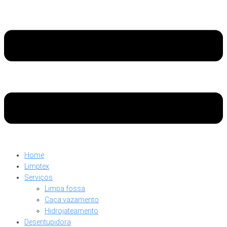
Home
Limptex
Serviços
Limpa fossa
Caça vazamento
Hidrojateamento
Desentupidora