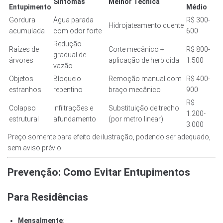
Sintomas
Melhor Técnica
Entupimento
Médio
Gordura
Água parada
R$ 300-
Hidrojateamento quente
acumulada
com odor forte
600
Redução
Raízes de
Corte mecânico +
R$ 800-
gradual de
árvores
aplicação de herbicida
1.500
vazão
Objetos
Bloqueio
Remoção manual com
R$ 400-
estranhos
repentino
braço mecânico
900
R$
Colapso
Infiltrações e
Substituição de trecho
1.200-
estrutural
afundamento
(por metro linear)
3.000
Preço somente para efeito de ilustração, podendo ser adequado,
sem aviso prévio
Prevenção: Como Evitar Entupimentos
Para Residências
Mensalmente
: