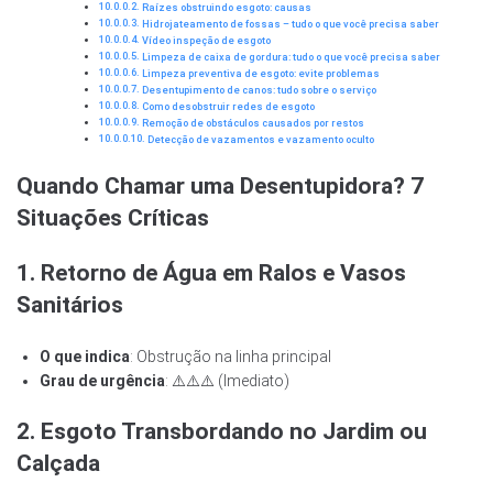
Raízes obstruindo esgoto: causas
Hidrojateamento de fossas – tudo o que você precisa saber
Vídeo inspeção de esgoto
Limpeza de caixa de gordura: tudo o que você precisa saber
Limpeza preventiva de esgoto: evite problemas
Desentupimento de canos: tudo sobre o serviço
Como desobstruir redes de esgoto
Remoção de obstáculos causados por restos
Detecção de vazamentos e vazamento oculto
Quando Chamar uma Desentupidora? 7
Situações Críticas
1. Retorno de Água em Ralos e Vasos
Sanitários
O que indica
: Obstrução na linha principal
Grau de urgência
: ⚠️⚠️⚠️ (Imediato)
2. Esgoto Transbordando no Jardim ou
Calçada