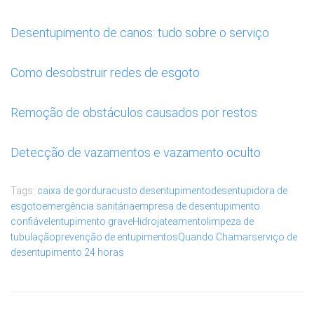
Desentupimento de canos: tudo sobre o serviço
Como desobstruir redes de esgoto
Remoção de obstáculos causados por restos
Detecção de vazamentos e vazamento oculto
Tags:
caixa de gordura
custo desentupimento
desentupidora de
esgoto
emergência sanitária
empresa de desentupimento
confiável
entupimento grave
Hidrojateamento
limpeza de
tubulação
prevenção de entupimentos
Quando Chamar
serviço de
desentupimento 24 horas