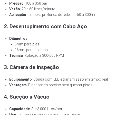
Pressão
: 100 a 350 bar
Vazão
: 20 a 60 litros/minuto
Aplicação
: Limpeza profunda de redes de 50 a 300mm
2. Desentupimento com Cabo Aço
Diâmetros
:
6mm para pias
16mm para colunas
Técnica
: Rotação a 300-500 RPM
3. Câmera de Inspeção
Equipamento
: Sonda com LED e transmissão em tempo real
Vantagem
: Diagnóstico preciso sem quebrar pisos
4. Sucção a Vácuo
Capacidade
: Até 3.000 litros/hora
Uso
: Limpeza de caixas de gordura e fossas